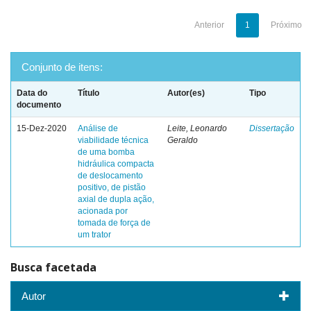
Anterior
1
Próximo
Conjunto de itens:
Data do
Título
Autor(es)
Tipo
documento
15-Dez-2020
Análise de
Leite, Leonardo
Dissertação
viabilidade técnica
Geraldo
de uma bomba
hidráulica compacta
de deslocamento
positivo, de pistão
axial de dupla ação,
acionada por
tomada de força de
um trator
Busca facetada
Autor