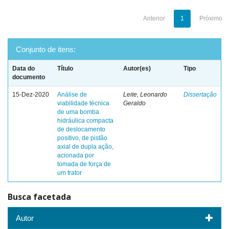
Anterior
1
Próximo
Conjunto de itens:
Data do
Título
Autor(es)
Tipo
documento
15-Dez-2020
Análise de
Leite, Leonardo
Dissertação
viabilidade técnica
Geraldo
de uma bomba
hidráulica compacta
de deslocamento
positivo, de pistão
axial de dupla ação,
acionada por
tomada de força de
um trator
Busca facetada
Autor