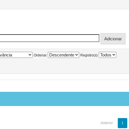
Ordenar
Registro(s)
Anterior
1