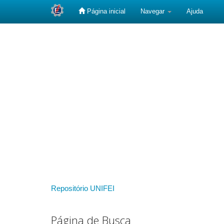
Página inicial
Navegar
Ajuda
Skip
navigation
Repositório UNIFEI
Página de Busca