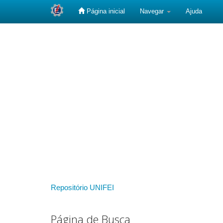
Página inicial
Navegar
Ajuda
Skip
navigation
Repositório UNIFEI
Página de Busca