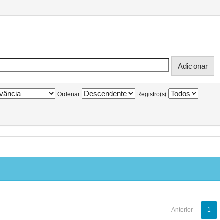
Ordenar
Registro(s)
Anterior
1