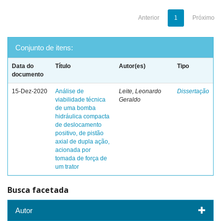
Anterior
1
Próximo
Conjunto de itens:
Data do
Título
Autor(es)
Tipo
documento
15-Dez-2020
Análise de
Leite, Leonardo
Dissertação
viabilidade técnica
Geraldo
de uma bomba
hidráulica compacta
de deslocamento
positivo, de pistão
axial de dupla ação,
acionada por
tomada de força de
um trator
Busca facetada
Autor