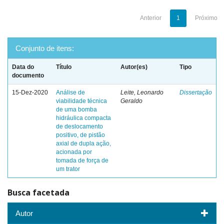
Anterior
1
Próximo
Conjunto de itens:
Data do
Título
Autor(es)
Tipo
documento
15-Dez-2020
Análise de
Leite, Leonardo
Dissertação
viabilidade técnica
Geraldo
de uma bomba
hidráulica compacta
de deslocamento
positivo, de pistão
axial de dupla ação,
acionada por
tomada de força de
um trator
Busca facetada
Autor