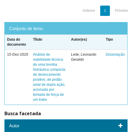
Anterior
1
Próximo
Conjunto de itens:
Data do
Título
Autor(es)
Tipo
documento
15-Dez-2020
Análise de
Leite, Leonardo
Dissertação
viabilidade técnica
Geraldo
de uma bomba
hidráulica compacta
de deslocamento
positivo, de pistão
axial de dupla ação,
acionada por
tomada de força de
um trator
Busca facetada
Autor