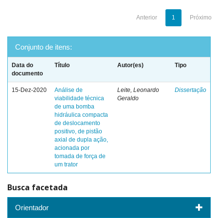
Anterior
1
Próximo
Conjunto de itens:
Data do
Título
Autor(es)
Tipo
documento
15-Dez-2020
Análise de
Leite, Leonardo
Dissertação
viabilidade técnica
Geraldo
de uma bomba
hidráulica compacta
de deslocamento
positivo, de pistão
axial de dupla ação,
acionada por
tomada de força de
um trator
Busca facetada
Orientador