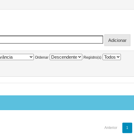
Ordenar
Registro(s)
Anterior
1