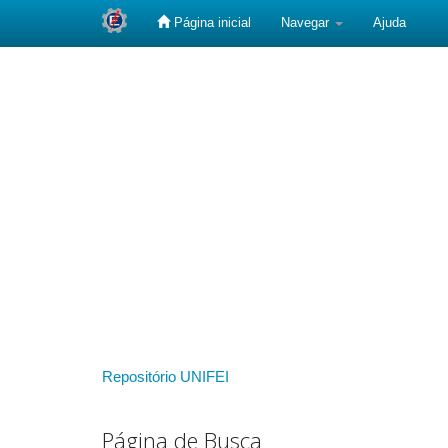
Página inicial
Navegar
Ajuda
Skip
navigation
Repositório UNIFEI
Página de Busca