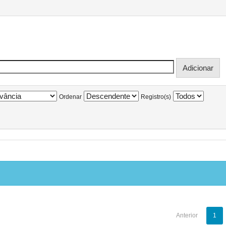
Ordenar
Registro(s)
Anterior
1