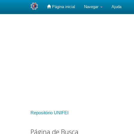
Página inicial
Navegar
Ajuda
Skip
navigation
Repositório UNIFEI
Página de Busca