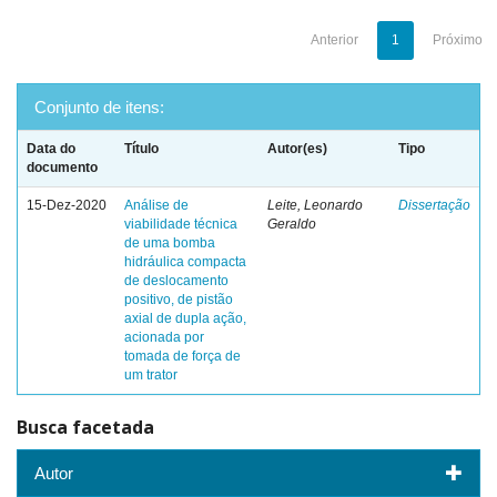
Anterior
1
Próximo
Conjunto de itens:
Data do
Título
Autor(es)
Tipo
documento
15-Dez-2020
Análise de
Leite, Leonardo
Dissertação
viabilidade técnica
Geraldo
de uma bomba
hidráulica compacta
de deslocamento
positivo, de pistão
axial de dupla ação,
acionada por
tomada de força de
um trator
Busca facetada
Autor