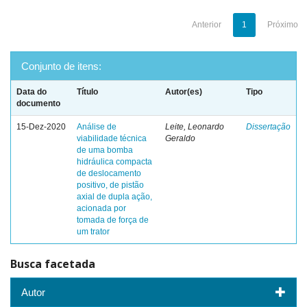
Anterior
1
Próximo
Conjunto de itens:
Data do
Título
Autor(es)
Tipo
documento
15-Dez-2020
Análise de
Leite, Leonardo
Dissertação
viabilidade técnica
Geraldo
de uma bomba
hidráulica compacta
de deslocamento
positivo, de pistão
axial de dupla ação,
acionada por
tomada de força de
um trator
Busca facetada
Autor