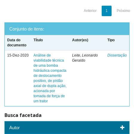
Anterior
1
Próximo
Conjunto de itens:
Data do
Título
Autor(es)
Tipo
documento
15-Dez-2020
Análise de
Leite, Leonardo
Dissertação
viabilidade técnica
Geraldo
de uma bomba
hidráulica compacta
de deslocamento
positivo, de pistão
axial de dupla ação,
acionada por
tomada de força de
um trator
Busca facetada
Autor