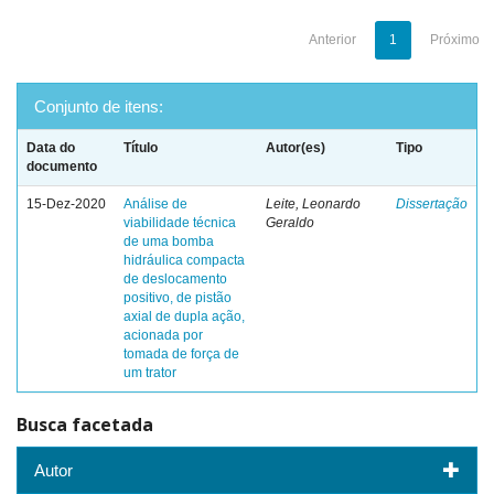
Anterior
1
Próximo
Conjunto de itens:
Data do
Título
Autor(es)
Tipo
documento
15-Dez-2020
Análise de
Leite, Leonardo
Dissertação
viabilidade técnica
Geraldo
de uma bomba
hidráulica compacta
de deslocamento
positivo, de pistão
axial de dupla ação,
acionada por
tomada de força de
um trator
Busca facetada
Autor