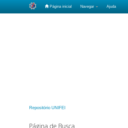
Página inicial
Navegar
Ajuda
Skip
navigation
Repositório UNIFEI
Página de Busca