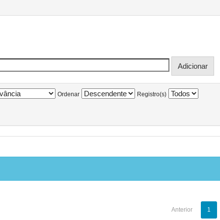
Ordenar
Registro(s)
Anterior
1