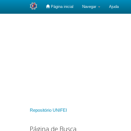
Página inicial
Navegar
Ajuda
Skip
navigation
Repositório UNIFEI
Página de Busca