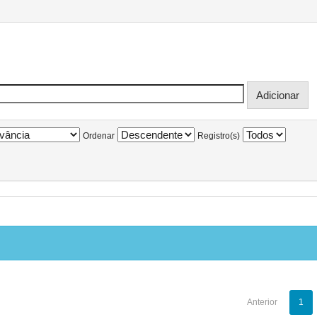
Ordenar
Registro(s)
Anterior
1