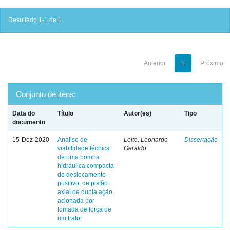
Resultado 1-1 de 1.
Anterior
1
Próximo
Conjunto de itens:
Data do
Título
Autor(es)
Tipo
documento
15-Dez-2020
Análise de
Leite, Leonardo
Dissertação
viabilidade técnica
Geraldo
de uma bomba
hidráulica compacta
de deslocamento
positivo, de pistão
axial de dupla ação,
acionada por
tomada de força de
um trator