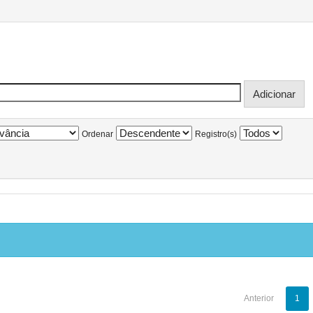
Ordenar
Registro(s)
Anterior
1