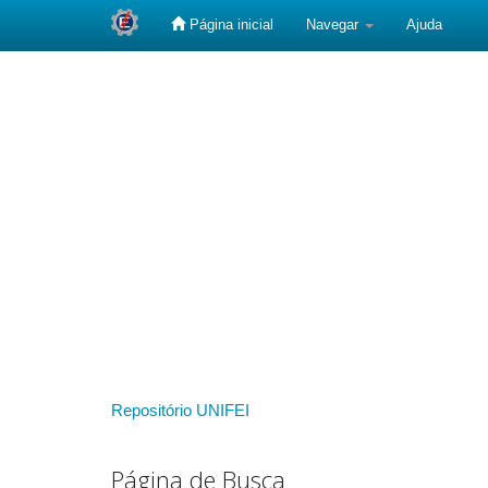
Página inicial
Navegar
Ajuda
Skip
navigation
Repositório UNIFEI
Página de Busca