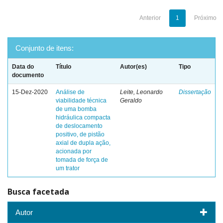
Anterior
1
Próximo
Conjunto de itens:
Data do
Título
Autor(es)
Tipo
documento
15-Dez-2020
Análise de
Leite, Leonardo
Dissertação
viabilidade técnica
Geraldo
de uma bomba
hidráulica compacta
de deslocamento
positivo, de pistão
axial de dupla ação,
acionada por
tomada de força de
um trator
Busca facetada
Autor