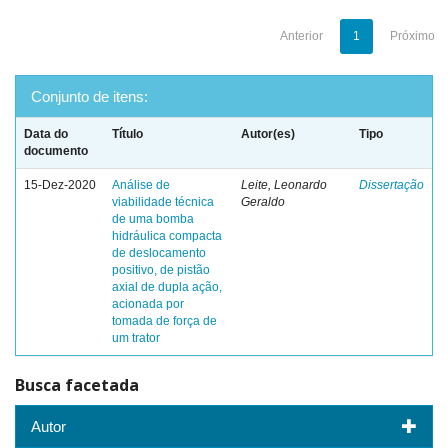
Anterior
1
Próximo
Conjunto de itens:
Data do
Título
Autor(es)
Tipo
documento
15-Dez-2020
Análise de
Leite, Leonardo
Dissertação
viabilidade técnica
Geraldo
de uma bomba
hidráulica compacta
de deslocamento
positivo, de pistão
axial de dupla ação,
acionada por
tomada de força de
um trator
Busca facetada
Autor