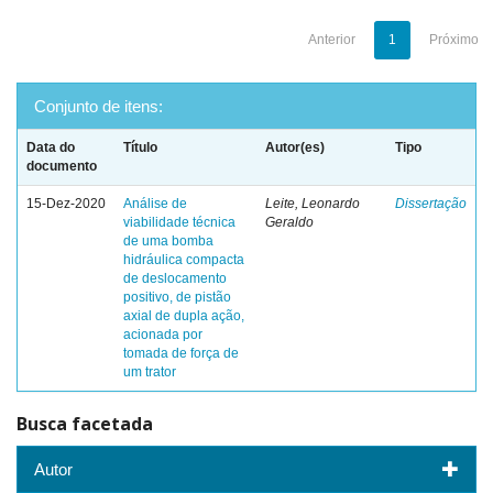
Anterior
1
Próximo
Conjunto de itens:
Data do
Título
Autor(es)
Tipo
documento
15-Dez-2020
Análise de
Leite, Leonardo
Dissertação
viabilidade técnica
Geraldo
de uma bomba
hidráulica compacta
de deslocamento
positivo, de pistão
axial de dupla ação,
acionada por
tomada de força de
um trator
Busca facetada
Autor