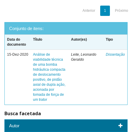
Anterior
1
Próximo
Conjunto de itens:
Data do
Título
Autor(es)
Tipo
documento
15-Dez-2020
Análise de
Leite, Leonardo
Dissertação
viabilidade técnica
Geraldo
de uma bomba
hidráulica compacta
de deslocamento
positivo, de pistão
axial de dupla ação,
acionada por
tomada de força de
um trator
Busca facetada
Autor