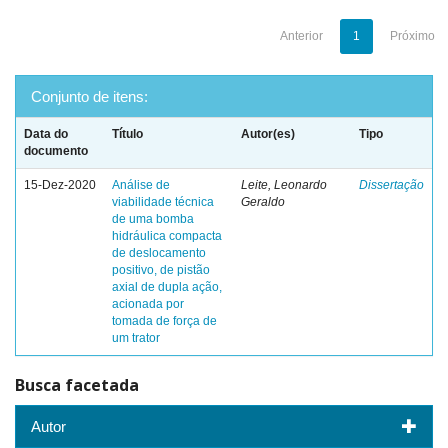
Anterior
1
Próximo
Conjunto de itens:
Data do
Título
Autor(es)
Tipo
documento
15-Dez-2020
Análise de
Leite, Leonardo
Dissertação
viabilidade técnica
Geraldo
de uma bomba
hidráulica compacta
de deslocamento
positivo, de pistão
axial de dupla ação,
acionada por
tomada de força de
um trator
Busca facetada
Autor