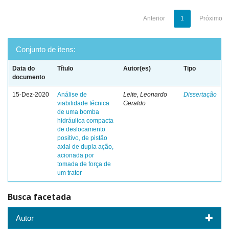
Anterior
1
Próximo
Conjunto de itens:
Data do
Título
Autor(es)
Tipo
documento
15-Dez-2020
Análise de
Leite, Leonardo
Dissertação
viabilidade técnica
Geraldo
de uma bomba
hidráulica compacta
de deslocamento
positivo, de pistão
axial de dupla ação,
acionada por
tomada de força de
um trator
Busca facetada
Autor