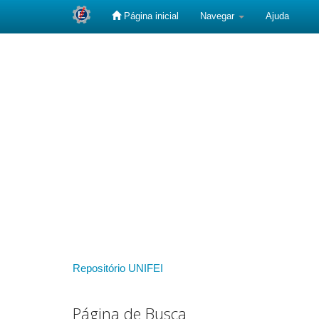
Página inicial
Navegar
Ajuda
Skip
navigation
Repositório UNIFEI
Página de Busca