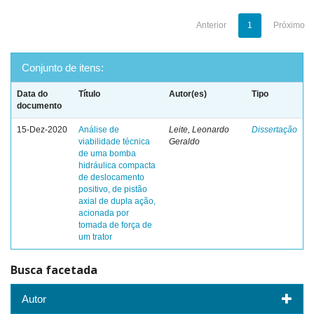
Anterior
1
Próximo
Conjunto de itens:
Data do
Título
Autor(es)
Tipo
documento
15-Dez-2020
Análise de
Leite, Leonardo
Dissertação
viabilidade técnica
Geraldo
de uma bomba
hidráulica compacta
de deslocamento
positivo, de pistão
axial de dupla ação,
acionada por
tomada de força de
um trator
Busca facetada
Autor