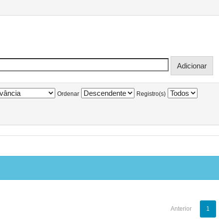
Ordenar
Registro(s)
Anterior
1