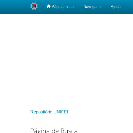
Página inicial
Navegar
Ajuda
Skip
navigation
Repositório UNIFEI
Página de Busca