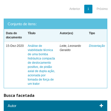
Anterior
1
Próximo
Conjunto de itens:
Data do
Título
Autor(es)
Tipo
documento
15-Dez-2020
Análise de
Leite, Leonardo
Dissertação
viabilidade técnica
Geraldo
de uma bomba
hidráulica compacta
de deslocamento
positivo, de pistão
axial de dupla ação,
acionada por
tomada de força de
um trator
Busca facetada
Autor