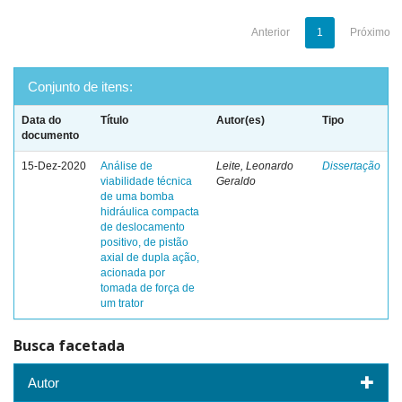
Anterior
1
Próximo
Conjunto de itens:
Data do
Título
Autor(es)
Tipo
documento
15-Dez-2020
Análise de
Leite, Leonardo
Dissertação
viabilidade técnica
Geraldo
de uma bomba
hidráulica compacta
de deslocamento
positivo, de pistão
axial de dupla ação,
acionada por
tomada de força de
um trator
Busca facetada
Autor