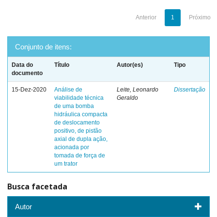
Anterior
1
Próximo
Conjunto de itens:
Data do
Título
Autor(es)
Tipo
documento
15-Dez-2020
Análise de
Leite, Leonardo
Dissertação
viabilidade técnica
Geraldo
de uma bomba
hidráulica compacta
de deslocamento
positivo, de pistão
axial de dupla ação,
acionada por
tomada de força de
um trator
Busca facetada
Autor