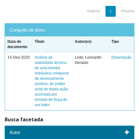
Anterior
1
Próximo
Conjunto de itens:
Data do
Título
Autor(es)
Tipo
documento
15-Dez-2020
Análise de
Leite, Leonardo
Dissertação
viabilidade técnica
Geraldo
de uma bomba
hidráulica compacta
de deslocamento
positivo, de pistão
axial de dupla ação,
acionada por
tomada de força de
um trator
Busca facetada
Autor