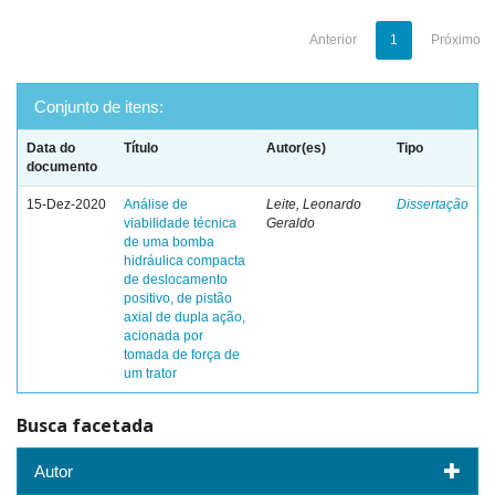
Anterior
1
Próximo
Conjunto de itens:
Data do
Título
Autor(es)
Tipo
documento
15-Dez-2020
Análise de
Leite, Leonardo
Dissertação
viabilidade técnica
Geraldo
de uma bomba
hidráulica compacta
de deslocamento
positivo, de pistão
axial de dupla ação,
acionada por
tomada de força de
um trator
Busca facetada
Autor