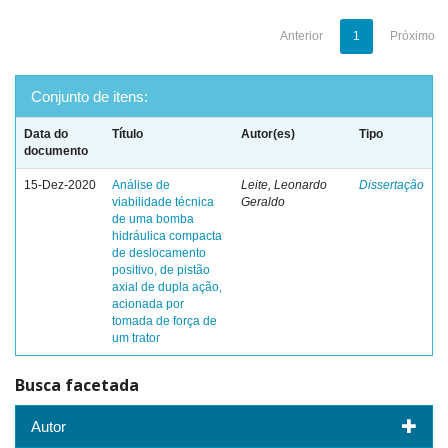
Anterior
1
Próximo
Conjunto de itens:
Data do
Título
Autor(es)
Tipo
documento
15-Dez-2020
Análise de
Leite, Leonardo
Dissertação
viabilidade técnica
Geraldo
de uma bomba
hidráulica compacta
de deslocamento
positivo, de pistão
axial de dupla ação,
acionada por
tomada de força de
um trator
Busca facetada
Autor