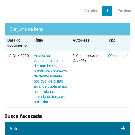
Anterior
1
Próximo
Conjunto de itens:
Data do
Título
Autor(es)
Tipo
documento
15-Dez-2020
Análise de
Leite, Leonardo
Dissertação
viabilidade técnica
Geraldo
de uma bomba
hidráulica compacta
de deslocamento
positivo, de pistão
axial de dupla ação,
acionada por
tomada de força de
um trator
Busca facetada
Autor