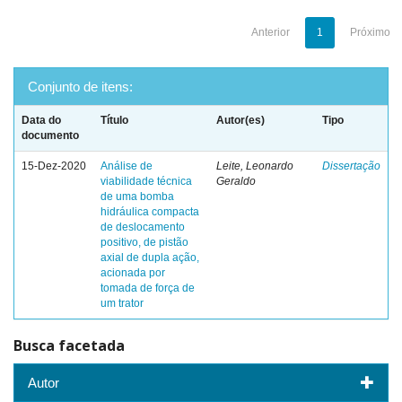
Anterior
1
Próximo
Conjunto de itens:
Data do
Título
Autor(es)
Tipo
documento
15-Dez-2020
Análise de
Leite, Leonardo
Dissertação
viabilidade técnica
Geraldo
de uma bomba
hidráulica compacta
de deslocamento
positivo, de pistão
axial de dupla ação,
acionada por
tomada de força de
um trator
Busca facetada
Autor