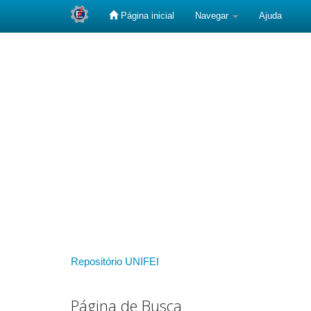
Página inicial
Navegar
Ajuda
Skip
navigation
Repositório UNIFEI
Página de Busca