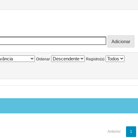
Ordenar
Registro(s)
Anterior
1