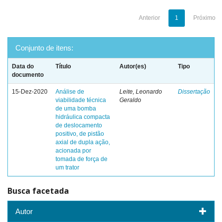
Anterior
1
Próximo
Conjunto de itens:
Data do
Título
Autor(es)
Tipo
documento
15-Dez-2020
Análise de
Leite, Leonardo
Dissertação
viabilidade técnica
Geraldo
de uma bomba
hidráulica compacta
de deslocamento
positivo, de pistão
axial de dupla ação,
acionada por
tomada de força de
um trator
Busca facetada
Autor