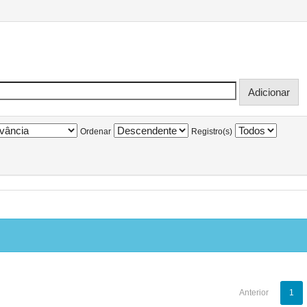
Ordenar
Registro(s)
Anterior
1