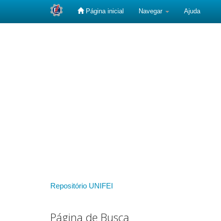
Página inicial
Navegar
Ajuda
Skip
navigation
Repositório UNIFEI
Página de Busca