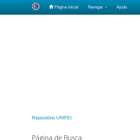
Página inicial
Navegar
Ajuda
Skip
navigation
Repositório UNIFEI
Página de Busca