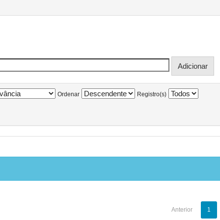
Ordenar
Registro(s)
Anterior
1