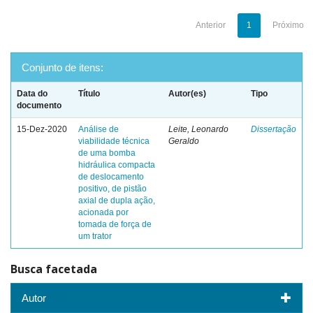
Anterior
1
Próximo
Conjunto de itens:
Data do
Título
Autor(es)
Tipo
documento
15-Dez-2020
Análise de
Leite, Leonardo
Dissertação
viabilidade técnica
Geraldo
de uma bomba
hidráulica compacta
de deslocamento
positivo, de pistão
axial de dupla ação,
acionada por
tomada de força de
um trator
Busca facetada
Autor