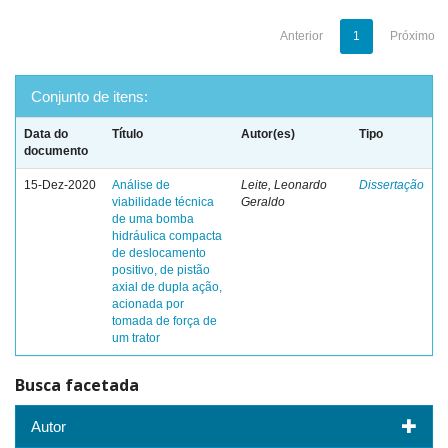
Anterior
1
Próximo
Conjunto de itens:
Data do
Título
Autor(es)
Tipo
documento
15-Dez-2020
Análise de
Leite, Leonardo
Dissertação
viabilidade técnica
Geraldo
de uma bomba
hidráulica compacta
de deslocamento
positivo, de pistão
axial de dupla ação,
acionada por
tomada de força de
um trator
Busca facetada
Autor