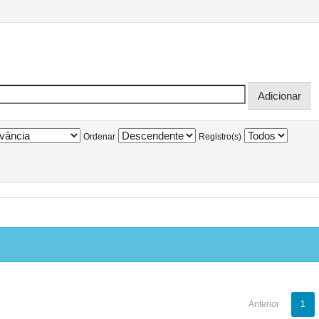
Ordenar
Registro(s)
Anterior
1