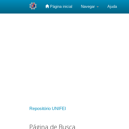
Página inicial
Navegar
Ajuda
Skip
navigation
Repositório UNIFEI
Página de Busca