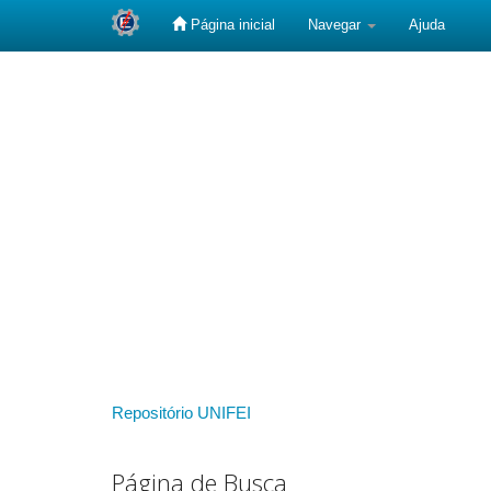
Página inicial
Navegar
Ajuda
Skip
navigation
Repositório UNIFEI
Página de Busca