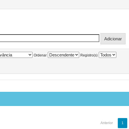
Ordenar
Registro(s)
Anterior
1