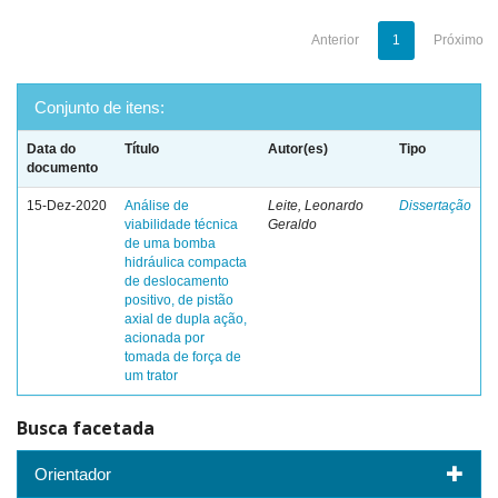
Anterior
1
Próximo
Conjunto de itens:
Data do
Título
Autor(es)
Tipo
documento
15-Dez-2020
Análise de
Leite, Leonardo
Dissertação
viabilidade técnica
Geraldo
de uma bomba
hidráulica compacta
de deslocamento
positivo, de pistão
axial de dupla ação,
acionada por
tomada de força de
um trator
Busca facetada
Orientador