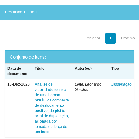
Resultado 1-1 de 1.
Anterior
1
Próximo
Conjunto de itens:
Data do
Título
Autor(es)
Tipo
documento
15-Dez-2020
Análise de
Leite, Leonardo
Dissertação
viabilidade técnica
Geraldo
de uma bomba
hidráulica compacta
de deslocamento
positivo, de pistão
axial de dupla ação,
acionada por
tomada de força de
um trator