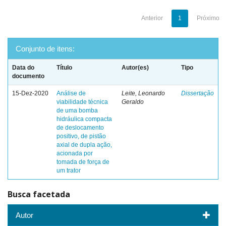
Anterior
1
Próximo
Conjunto de itens:
Data do
Título
Autor(es)
Tipo
documento
15-Dez-2020
Análise de
Leite, Leonardo
Dissertação
viabilidade técnica
Geraldo
de uma bomba
hidráulica compacta
de deslocamento
positivo, de pistão
axial de dupla ação,
acionada por
tomada de força de
um trator
Busca facetada
Autor