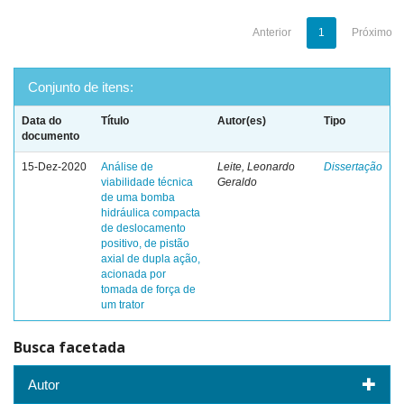
Anterior
1
Próximo
Conjunto de itens:
Data do
Título
Autor(es)
Tipo
documento
15-Dez-2020
Análise de
Leite, Leonardo
Dissertação
viabilidade técnica
Geraldo
de uma bomba
hidráulica compacta
de deslocamento
positivo, de pistão
axial de dupla ação,
acionada por
tomada de força de
um trator
Busca facetada
Autor