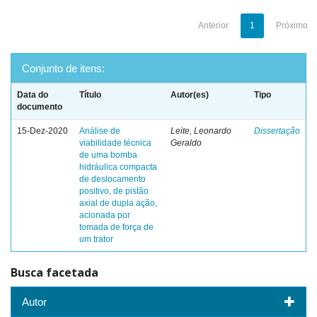
Anterior
1
Próximo
Conjunto de itens:
Data do
Título
Autor(es)
Tipo
documento
15-Dez-2020
Análise de
Leite, Leonardo
Dissertação
viabilidade técnica
Geraldo
de uma bomba
hidráulica compacta
de deslocamento
positivo, de pistão
axial de dupla ação,
acionada por
tomada de força de
um trator
Busca facetada
Autor