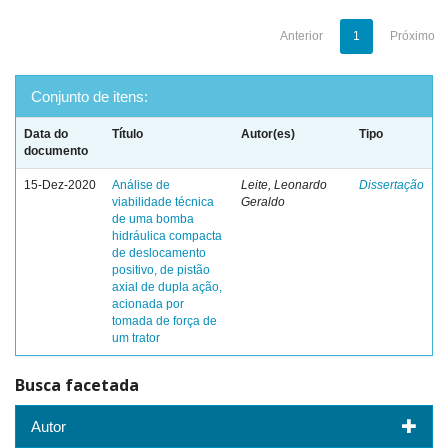
Anterior
1
Próximo
Conjunto de itens:
Data do
Título
Autor(es)
Tipo
documento
15-Dez-2020
Análise de
Leite, Leonardo
Dissertação
viabilidade técnica
Geraldo
de uma bomba
hidráulica compacta
de deslocamento
positivo, de pistão
axial de dupla ação,
acionada por
tomada de força de
um trator
Busca facetada
Autor