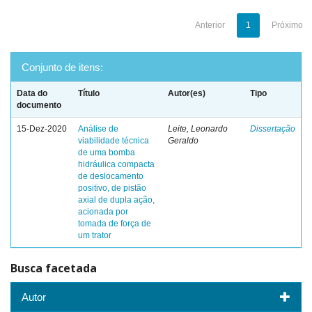
Anterior
1
Próximo
Conjunto de itens:
Data do
Título
Autor(es)
Tipo
documento
15-Dez-2020
Análise de
Leite, Leonardo
Dissertação
viabilidade técnica
Geraldo
de uma bomba
hidráulica compacta
de deslocamento
positivo, de pistão
axial de dupla ação,
acionada por
tomada de força de
um trator
Busca facetada
Autor